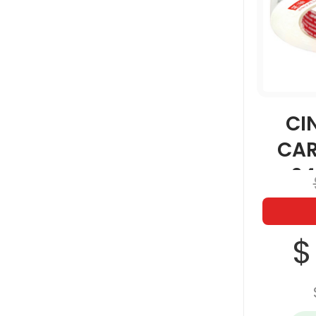
CI
CAR
2
$