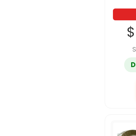
$
S
D