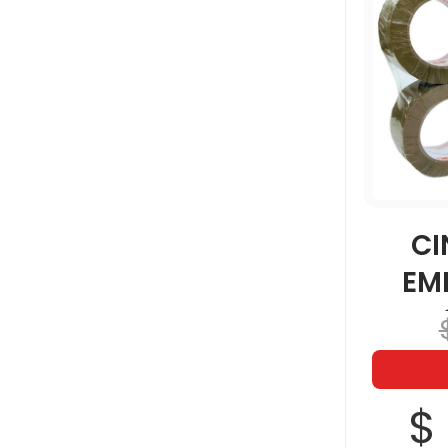
CI
EM
48M
$