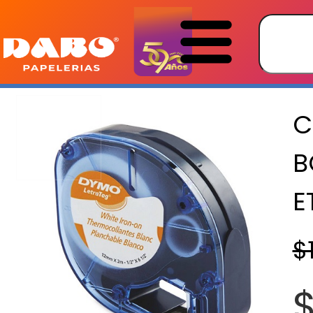
C
B
E
$
$