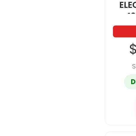
ELE
1
$
S
D