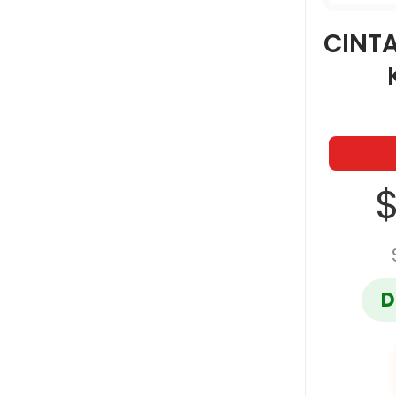
CINT
$
D