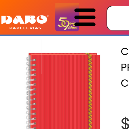
C
P
C