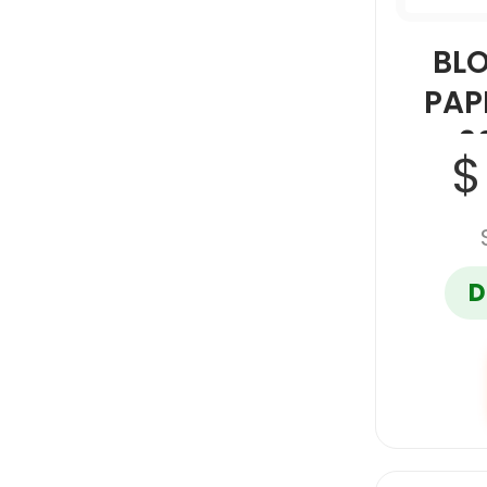
BL
PAP
9
$
D