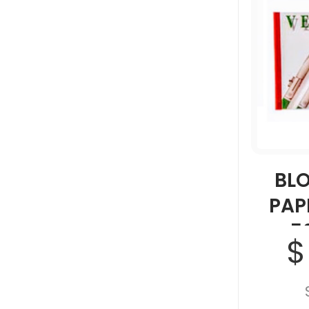
BL
PAP
5
$