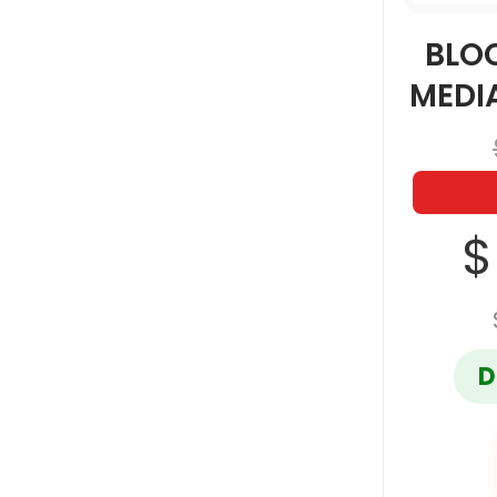
BLO
MEDI
$
D