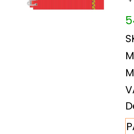
5
S
M
M
V
D