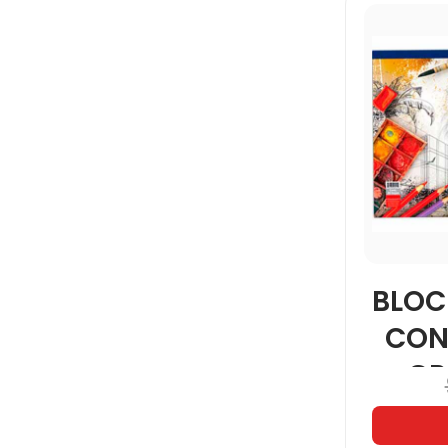
BLOC
CON
GR