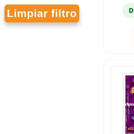
D
MEGAFAX
NORMA
ORGANIFORMAS
OVI
PAPEL SATINADO
PASCUA