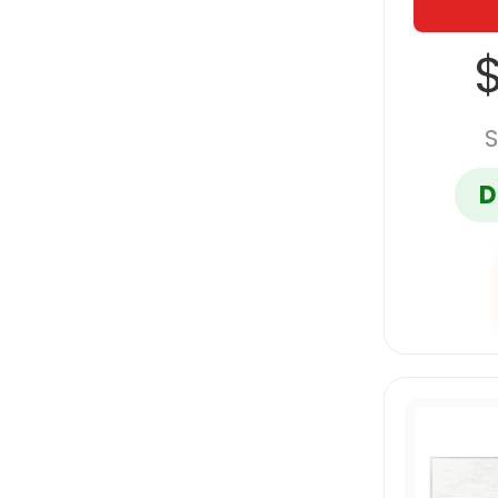
$
S
D