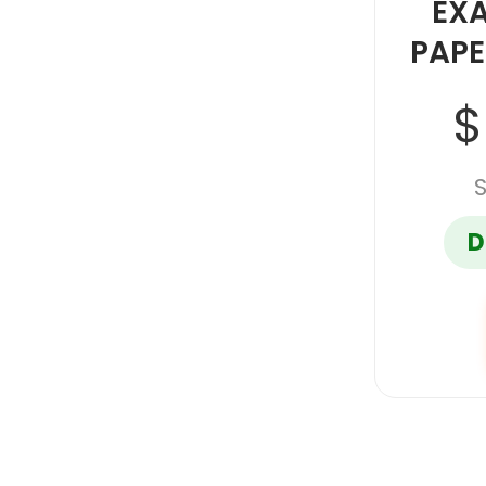
EX
PAPE
$
D