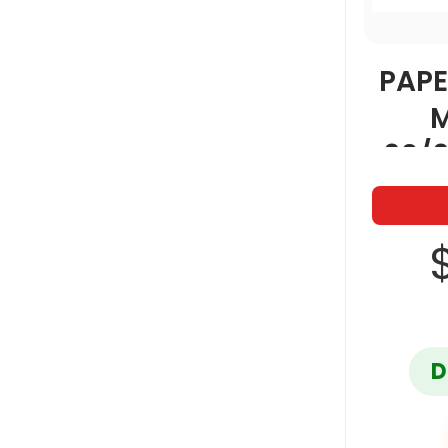
PAPE
90/9
$
D