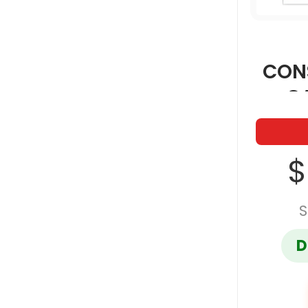
PELIKAN
CON
C
PRINTAFORM
PROTEGA
$
SABLON
S
D
SAN ANGEL