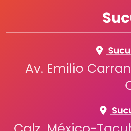
Suc
Sucur
Av. Emilio Carran
Sucu
Calz. México-Tacub