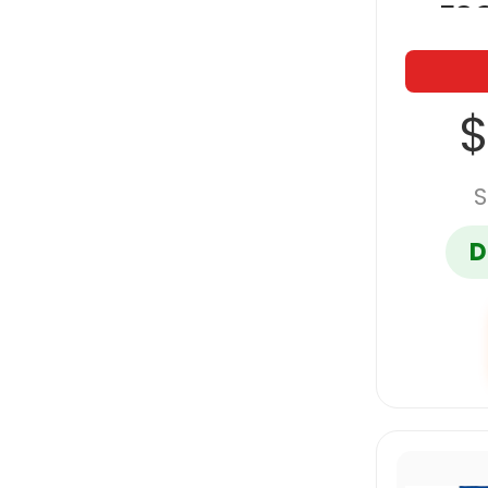
ES
$
S
D