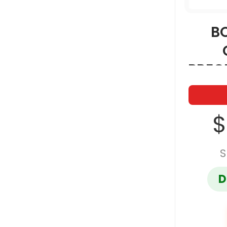
B
PREC
ULTRA
$
S
D