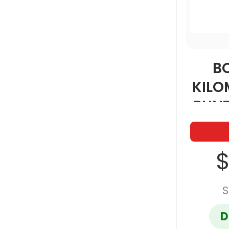
B
KILO
PUN
4
$
S
D