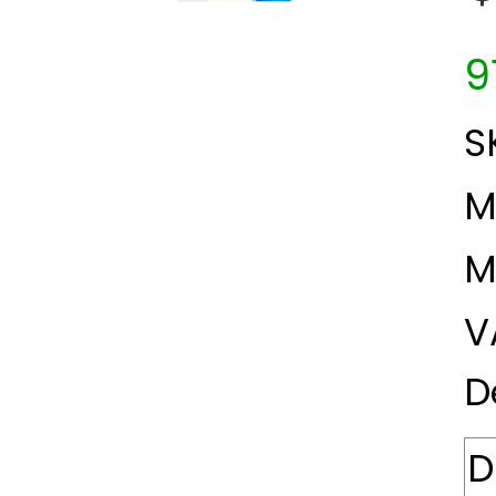
9
S
M
M
V
D