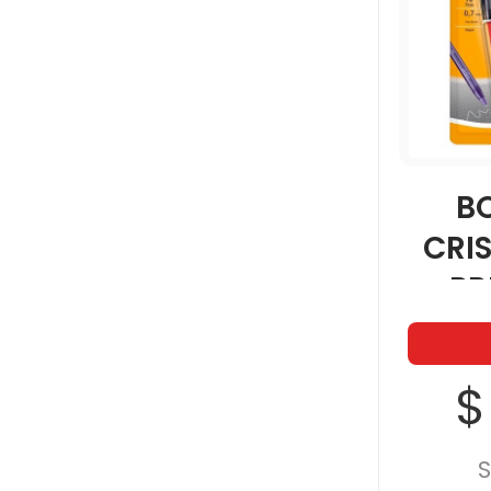
B
CRI
PR
SU
0
$
S