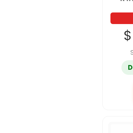
IN
R
$
D