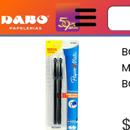
B
M
B