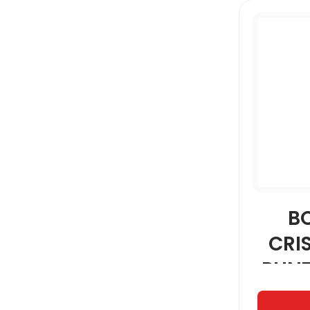
B
CRI
PUN
4P