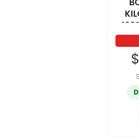
B
KI
100
P/ME
$
D