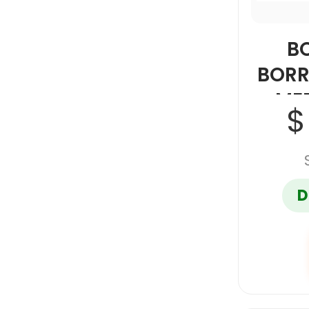
B
BORR
MED
$
D