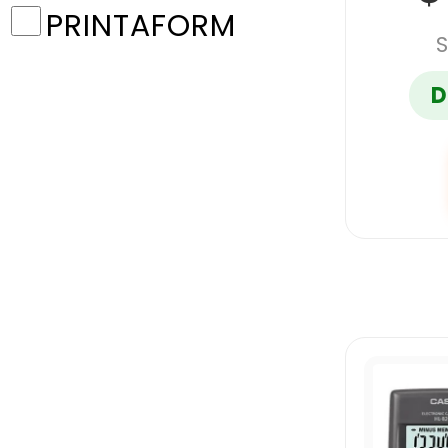
PRINTAFORM
S
D