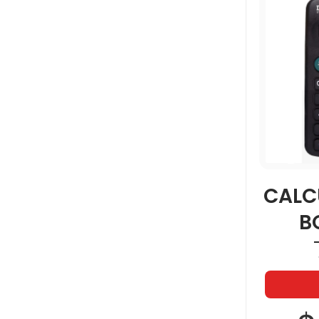
CALC
B