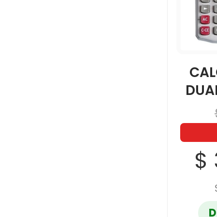
CAL
DUAL
$ 
D