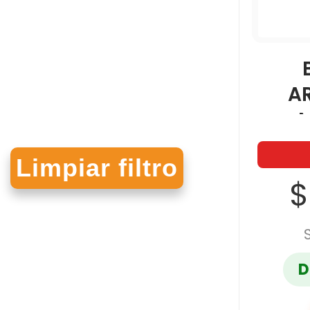
A
$
D