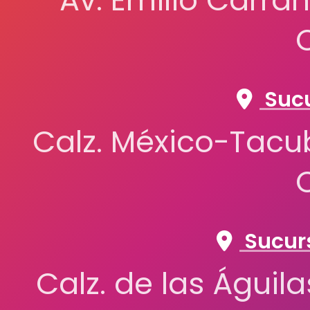
Av. Emilio Carran
Sucu
Calz. México-Tacub
Sucurs
Calz. de las Águil