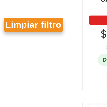
P
$
D