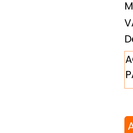
M
V
D