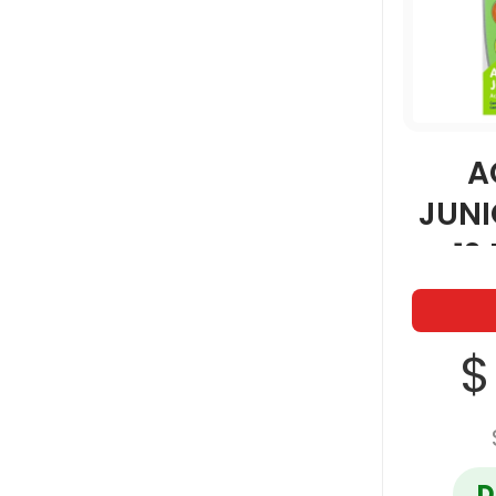
A
JUNI
12
$
D