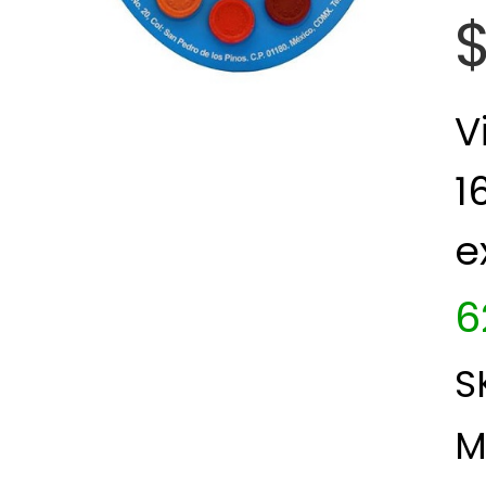
$
V
1
e
6
S
M