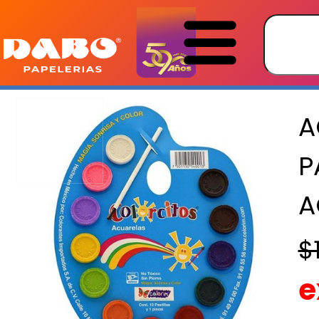
A
P
A
$
e