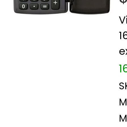
V
1
e
1
S
M
M