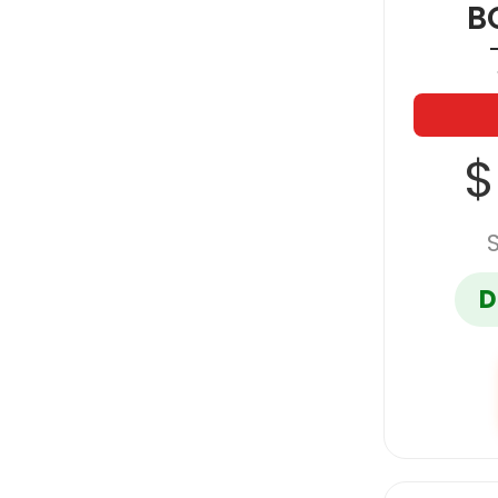
B
$
D