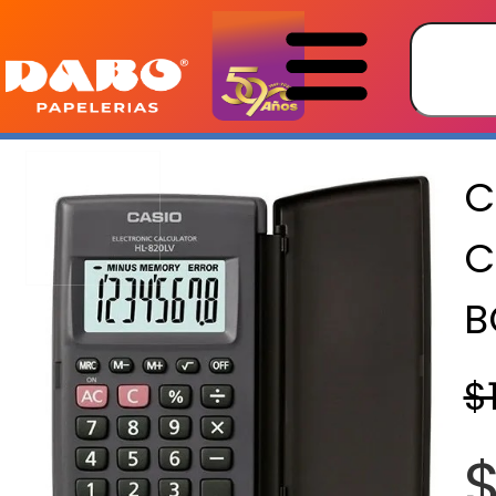
C
C
B
$