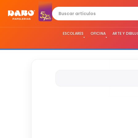
ESCOLARES
OFICINA
ARTE Y DIBUJ
▾
▾