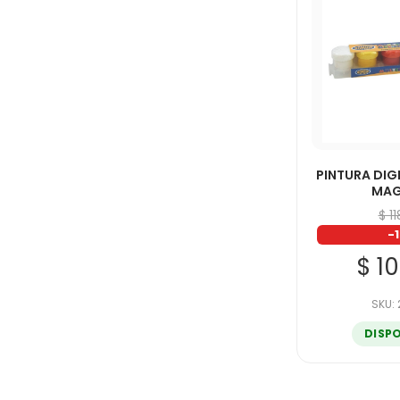
PINTURA DIG
MAG
$ 1
-
$ 1
SKU:
DISP