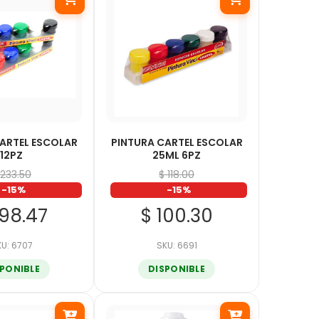
ARTEL ESCOLAR
PINTURA CARTEL ESCOLAR
12PZ
25ML 6PZ
 233.50
$ 118.00
-15%
-15%
198.47
$ 100.30
U: 6707
SKU: 6691
SPONIBLE
DISPONIBLE