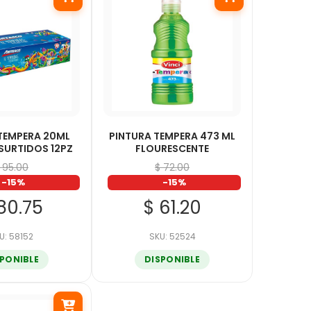
TEMPERA 20ML
PINTURA TEMPERA 473 ML
SURTIDOS 12PZ
FLOURESCENTE
 95.00
$ 72.00
-15%
-15%
80.75
$ 61.20
U: 58152
SKU: 52524
SPONIBLE
DISPONIBLE