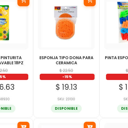
 PINTURITA
ESPONJA TIPO DONA PARA
PINTA ESPO
AVABLE 18PZ
CERAMICA
72.50
$ 22.50
$
15%
-15%
46.63
$ 19.13
$ 
 48930
SKU: 23130
SK
ONIBLE
DISPONIBLE
DI