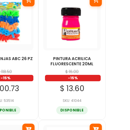
NJAS ABC 26 PZ
PINTURA ACRILICA
FLUORESCENTE 20ML
 118.50
$ 16.00
-15%
-15%
100.73
$ 13.60
U: 53514
SKU: 41044
SPONIBLE
DISPONIBLE