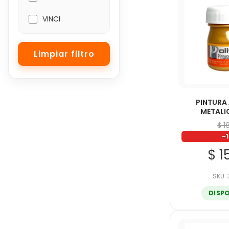
VINCI
PINTURA
METALI
$ 1
-
$ 1
SKU:
DISP