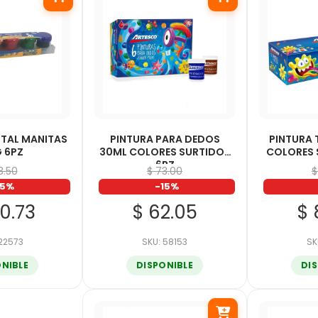
ITAL MANITAS
PINTURA PARA DEDOS
PINTURA 
 6PZ
30ML COLORES SURTIDOS
COLORES 
6PZ
18.50
$ 73.00
$
15%
-15%
00.73
$ 62.05
$ 
 22573
SKU: 58153
SK
ONIBLE
DISPONIBLE
DI