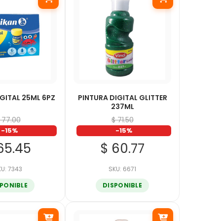
IGITAL 25ML 6PZ
PINTURA DIGITAL GLITTER
237ML
 77.00
$ 71.50
-15%
-15%
65.45
$ 60.77
U: 7343
SKU: 6671
SPONIBLE
DISPONIBLE