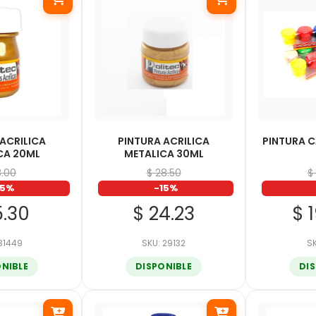
 ACRILICA
PINTURA ACRILICA
PINTURA C
CA 20ML
METALICA 30ML
8.00
$ 28.50
$
15%
-15%
5.30
$ 24.23
$ 
 31449
SKU: 29132
SK
ONIBLE
DISPONIBLE
DI