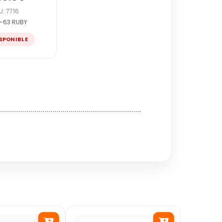
U: 7716
-63 RUBY
SPONIBLE