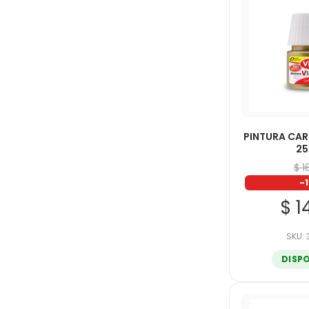
PINTURA CAR
2
$ 1
-
$ 1
SKU:
DISP