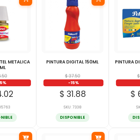
TEL METALICA
PINTURA DIGITAL 150ML
PINTURA D
5ML
6.50
$ 37.50
$
15%
-15%
4.02
$ 31.88
$ 
 35763
SKU: 7338
SK
ONIBLE
DISPONIBLE
DI